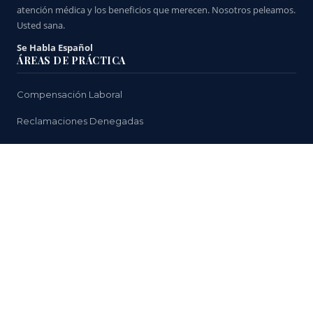
atención médica y los beneficios que merecen. Nosotros peleamos.
Usted sana.
Se Habla Español
ÁREAS DE PRÁCTICA
Compensación Laboral
Reclamaciones Denegadas
Incapacidad Permanente
Tratamiento Médico
Problemas de Regreso al Trabajo
ENLACES ÚTILES
Por Qué Necesita un Abogado
Resultados de Casos
Sobre Nosotros